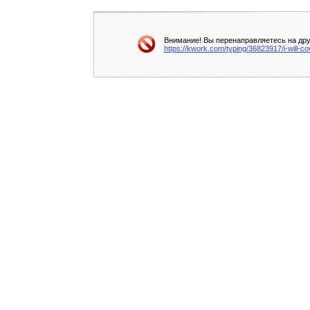
Внимание! Вы перенаправляетесь на друг
https://kwork.com/typing/36823917/i-will-co