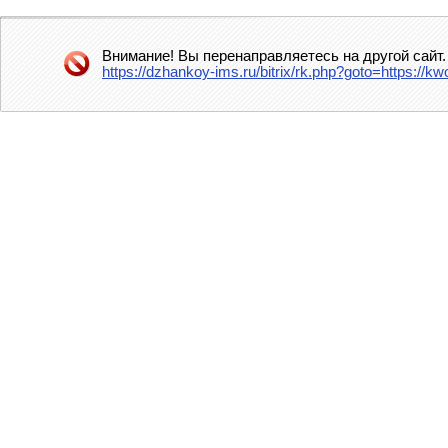
Внимание! Вы перенаправляетесь на другой сайт.
https://dzhankoy-ims.ru/bitrix/rk.php?goto=https://kw