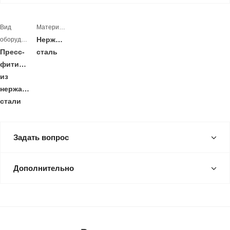
Вид
Материал
Нержавеющая
оборудования
Пресс-
сталь
фитинги
из
нержавеющей
стали
Задать вопрос
Дополнительно