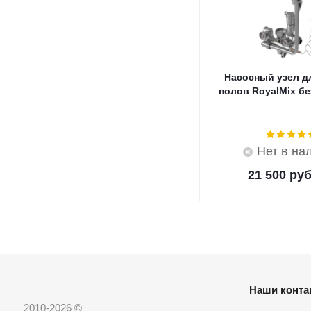
Насосный узел д
полов RoyalMix бе
Нет в на
21 500
руб
Наши конта
2010-2026 ©