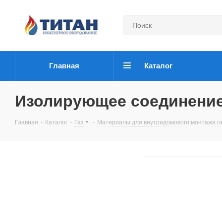
Главная
Каталог
Изолирующее соединение
Главная
-
Каталог
-
Газ
-
Материалы для внутридомового монтажа га