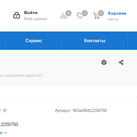
Войти
Корзина
0
0
0
Мой кабинет
пуста
Сервис
Контакты
 соединение сварка ИС-
Артикул:
NOart00412250750
12250750
е