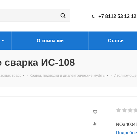
+7 8112 53 12 12
О компании
Статьи
 сварка ИС-108
зовых трасс
-
Краны, подводки и диэлектрические муфты
-
Изолирующее
NOart004
Подробне