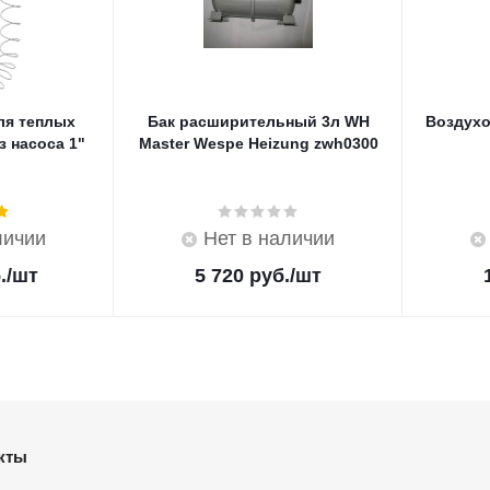
ля теплых
Бак расширительный 3л WH
Воздухо
з насоса 1"
Master Wespe Heizung zwh0300
личии
Нет в наличии
.
/шт
5 720
руб.
/шт
кты