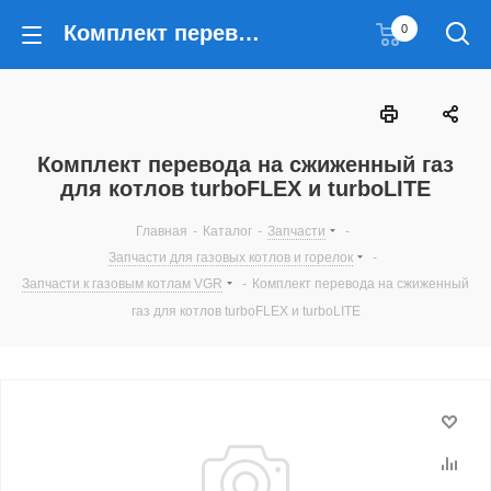
Комплект перевода на сжиженный газ для котлов turboFLEX и turboLITE
0
Комплект перевода на сжиженный газ
для котлов turboFLEX и turboLITE
Главная
-
Каталог
-
Запчасти
-
Запчасти для газовых котлов и горелок
-
Запчасти к газовым котлам VGR
-
Комплект перевода на сжиженный
газ для котлов turboFLEX и turboLITE