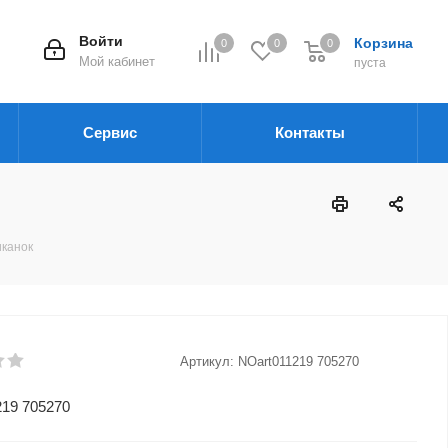
Войти
Корзина
0
0
0
Мой кабинет
пуста
Сервис
Контакты
иканок
Артикул:
NOart011219 705270
219 705270