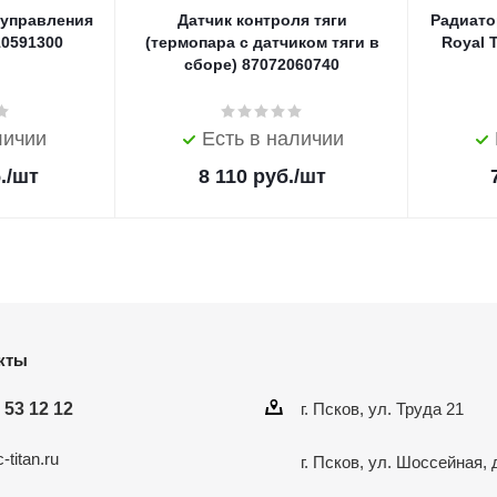
 управления
Датчик контроля тяги
Радиато
10591300
(термопара с датчиком тяги в
Royal 
сборе) 87072060740
личии
Есть в наличии
.
/шт
8 110
руб.
/шт
кты
 53 12 12
г. Псков, ул. Труда 21
-titan.ru
г. Псков, ул. Шоссейная, 