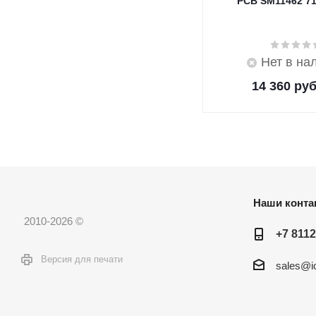
PCB SM11462 7
Нет в на
14 360
руб
Наши конта
2010-2026 ©
+7 8112
Версия для печати
sales@ic