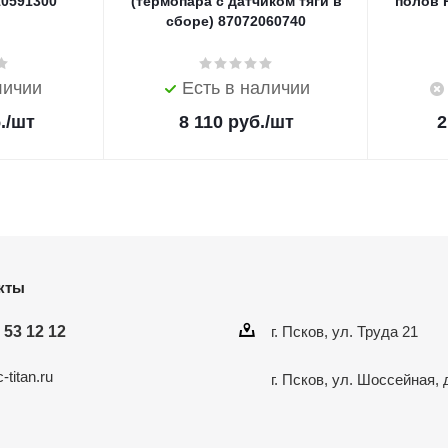
10591300
(термопара с датчиком тяги в
полов R
сборе) 87072060740
личии
Есть в наличии
.
/шт
8 110
руб.
/шт
2
кты
 53 12 12
г. Псков, ул. Труда 21
-titan.ru
г. Псков, ул. Шоссейная, 