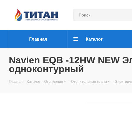
Главная
Каталог
Navien EQB -12HW NEW Эл
одноконтурный
Главная
-
Каталог
-
Отопление
-
Отопительные котлы
-
Электрич