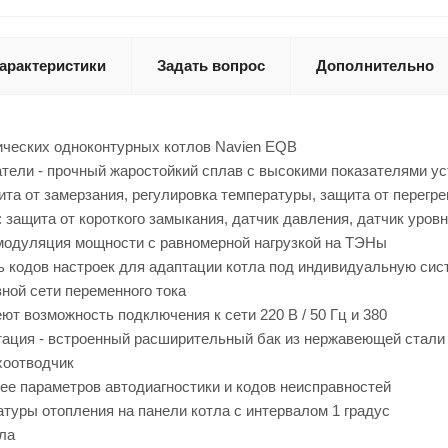
арактеристики
Задать вопрос
Дополнительно
ческих одноконтурных котлов Navien EQB
тели - прочный жаростойкий сплав с высокими показателями ус
та от замерзания, регулировка температуры, защита от перегре
 защита от короткого замыкания, датчик давления, датчик уров
модуляция мощности с равномерной нагрузкой на ТЭНы
 кодов настроек для адаптации котла под индивидуальную сис
ной сети переменного тока
т возможность подключения к сети 220 В / 50 Гц и 380
ация - встроенный расширительный бак из нержавеющей стали 
хоотводчик
ее параметров автодиагностики и кодов неисправностей
туры отопления на панели котла с интервалом 1 градус
ла