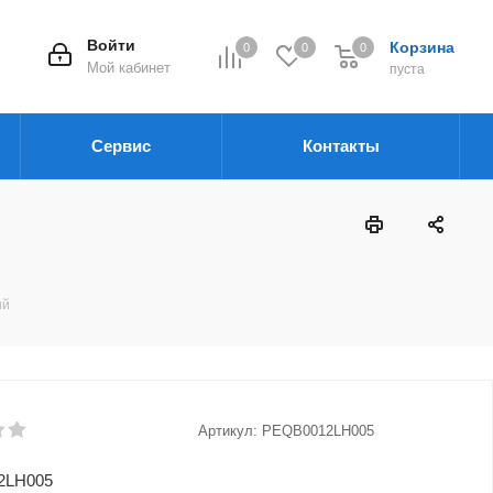
Войти
Корзина
0
0
0
Мой кабинет
пуста
Сервис
Контакты
ый
Артикул:
PEQB0012LH005
2LH005