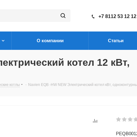
+7 8112 53 12 12
О компании
Статьи
ектрический котел 12 кВт,
еские котлы
-
Navien EQB -HW NEW Электрический котел кВт, одноконтурн
PEQB001