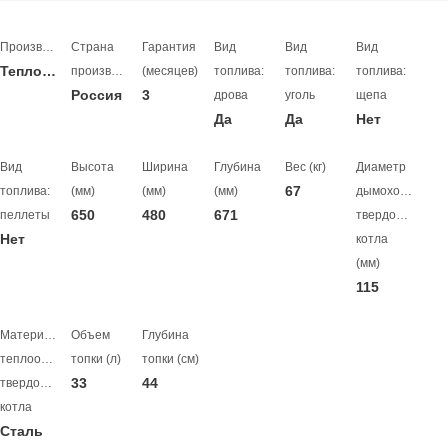
Производитель
Страна
Гарантия
Вид
Вид
Вид
Теплодар
производитель
(месяцев)
топлива:
топлива:
топлива:
Россия
3
дрова
уголь
щепа
Да
Да
Нет
Вид
Высота
Ширина
Глубина
Вес (кг)
Диаметр
67
топлива:
(мм)
(мм)
(мм)
дымохода
650
480
671
пеллеты
твердотопливно
Нет
котла
(мм)
115
Материал
Объем
Глубина
теплообменника
топки (л)
топки (см)
33
44
твердотопливного
котла
Сталь