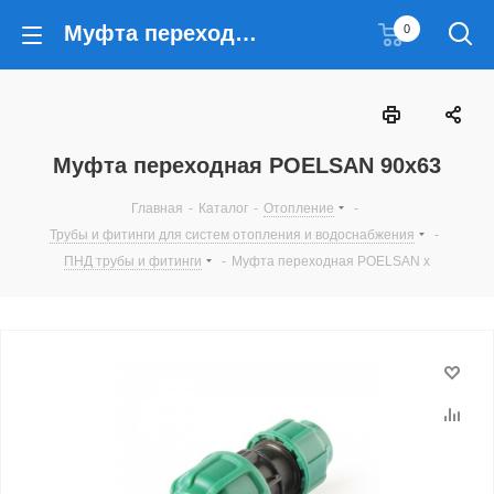
Муфта переходная POELSAN 90x63
0
Муфта переходная POELSAN 90x63
Главная
-
Каталог
-
Отопление
-
Трубы и фитинги для систем отопления и водоснабжения
-
ПНД трубы и фитинги
-
Муфта переходная POELSAN x