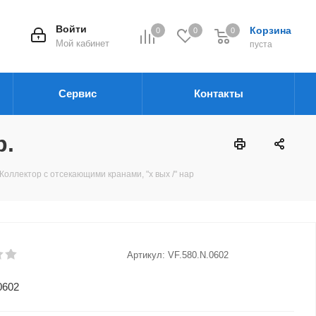
Войти
Корзина
0
0
0
Мой кабинет
пуста
Сервис
Контакты
р.
Коллектор с отсекающими кранами, "х вых /" нар
Артикул:
VF.580.N.0602
0602