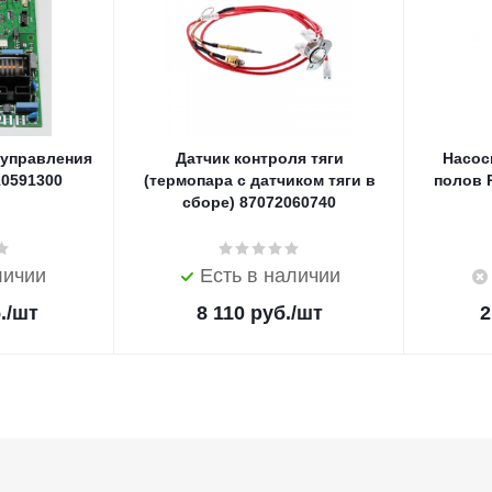
 управления
Датчик контроля тяги
Насос
10591300
(термопара с датчиком тяги в
полов R
сборе) 87072060740
личии
Есть в наличии
.
/шт
8 110
руб.
/шт
2