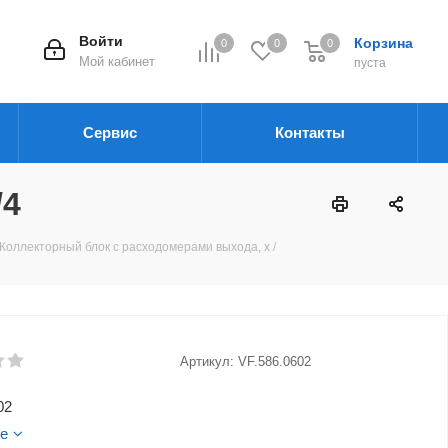
Войти
Корзина
0
0
0
Мой кабинет
пуста
Сервис
Контакты
/4
Коллекторный блок с расходомерами выхода, x /
Артикул:
VF.586.0602
02
е