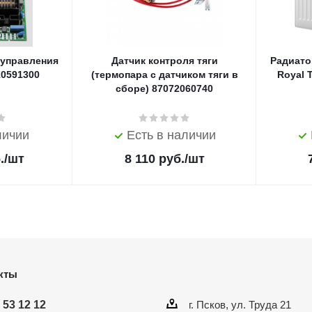
 управления
Датчик контроля тяги
Радиато
10591300
(термопара с датчиком тяги в
Royal 
сборе) 87072060740
личии
Есть в наличии
.
/шт
8 110
руб.
/шт
кты
 53 12 12
г. Псков, ул. Труда 21