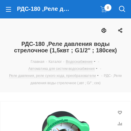
РДС-180 ,Реле давления воды стрелочное (1,5квт ; G1/2" ; 180сек)
0
РДС-180 ,Реле давления воды
стрелочное (1,5квт ; G1/2" ; 180сек)
Главная
-
Каталог
-
Водоснабжение
-
Автоматика для систем водоснабжения
-
Реле давления, реле сухого хода, преобразователи
-
РДС- ,Реле
давления воды стрелочное (,квт ; G/" ; сек)