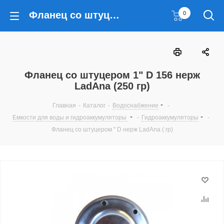
Фланец со штуцером 1" D 156 нерж LadAna (250 гр)
0
Фланец со штуцером 1" D 156 нерж
LadAna (250 гр)
Главная
-
Каталог
-
Водоснабжение
-
Емкости для воды и гидроаккумуляторы
-
Гидроаккумуляторы
-
Фланец со штуцером " D нерж LadAna ( гр)