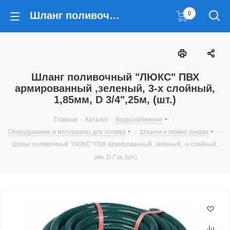
Шланг поливочный "ЛЮКС" ПВХ армированный ,зеленый, 3-х слойный, 1,85мм, D 3/4",25м, (шт.)
0
Шланг поливочный "ЛЮКС" ПВХ
армированный ,зеленый, 3-х слойный,
1,85мм, D 3/4",25м, (шт.)
Главная
-
Каталог
-
Водоснабжение
-
Оборудование и материалы для полива
-
Шланги и гибкие рукава
-
Шланг поливочный "ЛЮКС" ПВХ армированный ,зеленый, -х слойный,
,мм, D /",м, (шт)