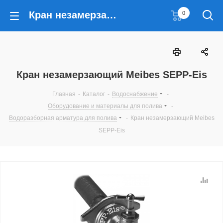
Кран незамерзающий Meibes SEPP-Eis
0
Кран незамерзающий Meibes SEPP-Eis
Главная
-
Каталог
-
Водоснабжение
-
Оборудование и материалы для полива
-
Водоразборная арматура для полива
-
Кран незамерзающий Meibes
SEPP-Eis