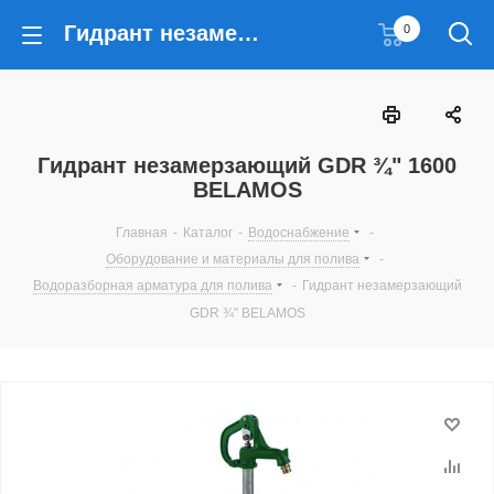
Гидрант незамерзающий GDR ¾" 1600 BELAMOS
0
Гидрант незамерзающий GDR ¾" 1600
BELAMOS
Главная
-
Каталог
-
Водоснабжение
-
Оборудование и материалы для полива
-
Водоразборная арматура для полива
-
Гидрант незамерзающий
GDR ¾" BELAMOS