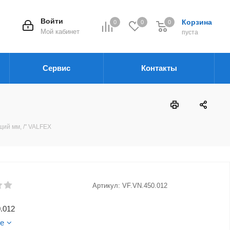
Войти
Корзина
0
0
0
Мой кабинет
пуста
Сервис
Контакты
ий мм, /" VALFEX
Артикул:
VF.VN.450.012
.012
е