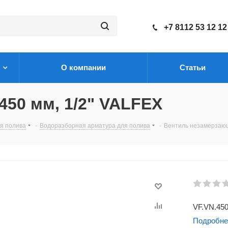
+7 8112 53 12 12
О компании
Статьи
50 мм, 1/2" VALFEX
я полива
-
Водоразборная арматура для полива
-
Вентиль незамерзающ
VF.VN.450
Подробне