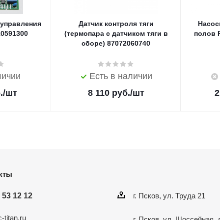
 управления
Датчик контроля тяги
Насос
10591300
(термопара с датчиком тяги в
полов R
сборе) 87072060740
личии
Есть в наличии
.
/шт
8 110
руб.
/шт
2
кты
 53 12 12
г. Псков, ул. Труда 21
-titan.ru
г. Псков, ул. Шоссейная, 