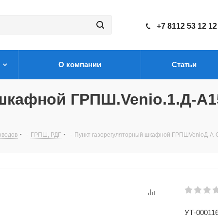
+7 8112 53 12 12
О компании
Статьи
шкафной ГРПШ.Venio.1.Д-A1
оводов
-
ГРПШ, РДГ
-
Пункт газорегуляторный шкафной ГРПШVenioД-A-G
УТ-00011