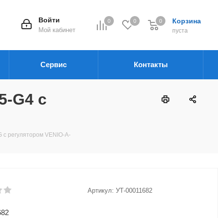
Войти
Корзина
0
0
0
Мой кабинет
пуста
Сервис
Контакты
5-G4 с
 с регулятором VENIO-A-
Артикул:
УТ-00011682
682