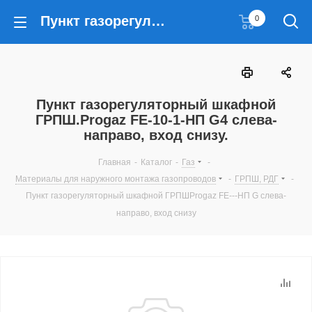
Пункт газорегуляторный шкафной ГРПШ.Progaz FE-10-1-НП G4 слева-направо, вход снизу.
0
Пункт газорегуляторный шкафной
ГРПШ.Progaz FE-10-1-НП G4 слева-
направо, вход снизу.
Главная
-
Каталог
-
Газ
-
Материалы для наружного монтажа газопроводов
-
ГРПШ, РДГ
-
Пункт газорегуляторный шкафной ГРПШProgaz FE---НП G слева-
направо, вход снизу