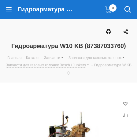
Гидроарматура W10 KB (87387033760)
0
Гидроарматура W10 KB (87387033760)
Главная
-
Каталог
-
Запчасти
-
Запчасти для газовых колонок
-
Запчасти для газовых колонок Bosch / Junkers
-
Гидроарматура W KB
()