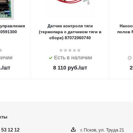
 управления
Датчик контроля тяги
Насос
10591300
(термопара с датчиком тяги в
полов R
сборе) 87072060740
личии
Есть в наличии
.
/шт
8 110
руб.
/шт
2
кты
 53 12 12
г. Псков, ул. Труда 21