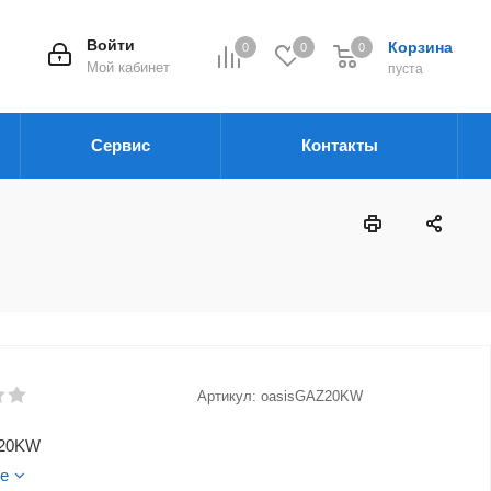
Войти
Корзина
0
0
0
Мой кабинет
пуста
Сервис
Контакты
Артикул:
oasisGAZ20KW
Z20KW
е