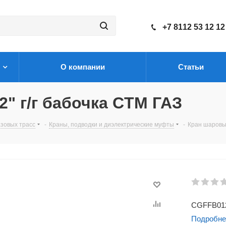
+7 8112 53 12 12
О компании
Статьи
2" г/г бабочка CTM ГАЗ
зовых трасс
-
Краны, подводки и диэлектрические муфты
-
Кран шаровый
CGFFB01
Подробне