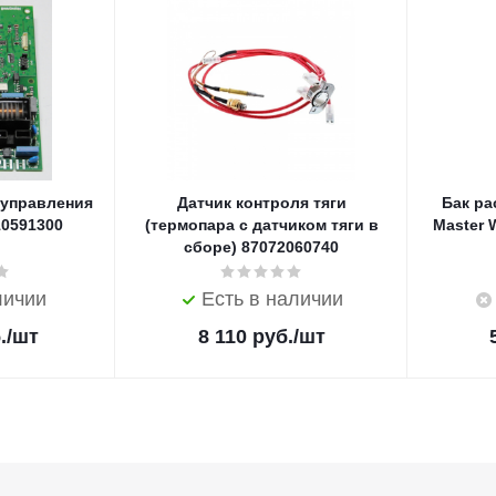
 управления
Датчик контроля тяги
Бак р
10591300
(термопара с датчиком тяги в
Master 
сборе) 87072060740
личии
Есть в наличии
.
/шт
8 110
руб.
/шт