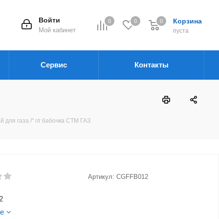
Войти
Корзина
0
0
0
Мой кабинет
пуста
Сервис
Контакты
 для газа /" г/г бабочка CTM ГАЗ
Артикул:
CGFFB012
2
е