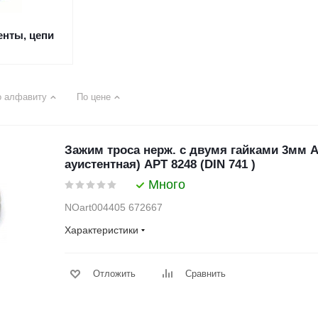
енты, цепи
о алфавиту
По цене
Зажим троса нерж. с двумя гайками 3мм А4
ауистентная) АРТ 8248 (DIN 741 )
Много
NOart004405 672667
Характеристики
Отложить
Сравнить