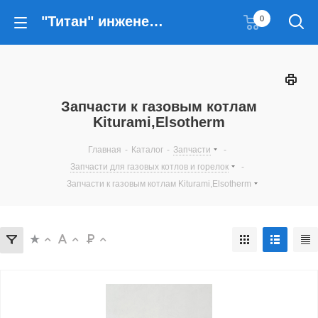
"Титан" инженерные решения
0
Запчасти к газовым котлам
Kiturami,Elsotherm
Главная
-
Каталог
-
Запчасти
-
Запчасти для газовых котлов и горелок
-
Запчасти к газовым котлам Kiturami,Elsotherm