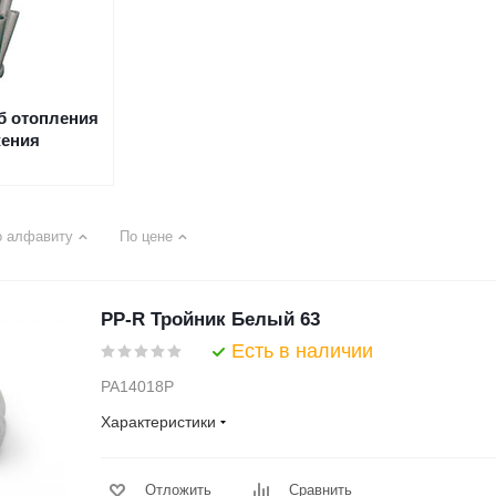
б отопления
жения
о алфавиту
По цене
PP-R Тройник Белый 63
Есть в наличии
PA14018P
Характеристики
Отложить
Сравнить