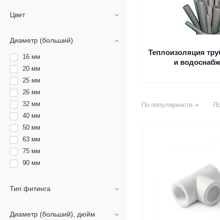
Royal Thermo
Цвет
SLT
Stout
Диаметр (больший)
Tiemme
Теплоизоляция тру
TIM
16 мм
и водоснаб
Uni-Fitt
20 мм
Unidelta
25 мм
Unio
26 мм
Valfex
32 мм
По популярности
П
Valtec
40 мм
Vieir
50 мм
Zeissler
63 мм
БЕЛАМОС
75 мм
Джилекс
90 мм
РОСТерм
110 мм
ТИЛИТ
125 мм
Тип фитинга
Диаметр (больший), дюйм