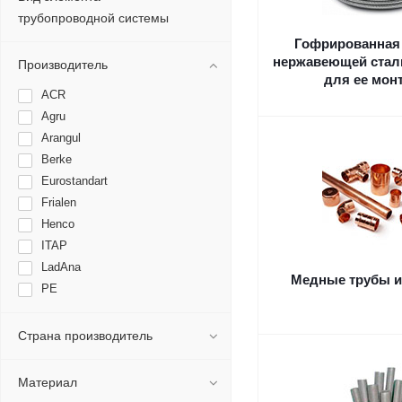
трубопроводной системы
Гофрированная 
нержавеющей стал
Производитель
для ее мон
ACR
Agru
Arangul
Berke
Eurostandart
Frialen
Henco
ITAP
LadAna
Медные трубы и
PE
Peterpipe
PlastFast
Страна производитель
Poelsan
Pro Aqua
Материал
Rommer