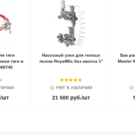
ля тяги
Насосный узел для теплых
Бак р
иком тяги в
полов RoyalMix без насоса 1"
Master 
060740
аличии
Нет в наличии
.
/шт
21 500
руб.
/шт