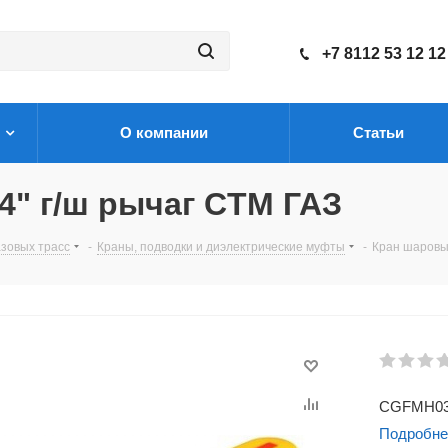
+7 8112 53 12 12
О компании
Статьи
4" г/ш рычаг CTM ГАЗ
зовых трасс
-
Краны, подводки и диэлектрические муфты
-
Кран шаровый
CGFMH0
Подробне