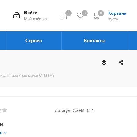
Войти
Корзина
0
0
0
Мой кабинет
пуста
Сервис
Контакты
 для газа /" г/ш рычаг CTM ГАЗ
Артикул:
CGFMH034
34
е