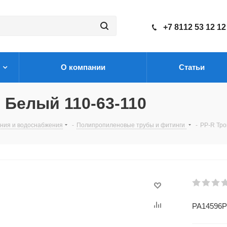
+7 8112 53 12 12
О компании
Статьи
 Белый 110-63-110
ения и водоснабжения
-
Полипропиленовые трубы и фитинги
-
PP-R Тро
PA14596P