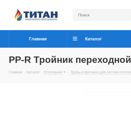
Главная
Каталог
PP-R Тройник переходной
Главная
-
Каталог
-
Отопление
-
Трубы и фитинги для систем отопл