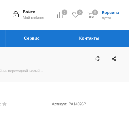
Войти
Корзина
0
0
0
Мой кабинет
пуста
Сервис
Контакты
йник переходной Белый --
Артикул:
PA14596P