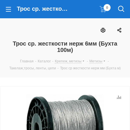
Трос ср. жесткости нерж 6мм (Бухта 100м)
0
Трос ср. жесткости нерж 6мм (Бухта
100м)
Главная
-
Каталог
-
Крепеж, метизы
-
Метизы
-
Такелаж,тросы, ленты, цепи
-
Трос ср жесткости нерж мм (Бухта м)