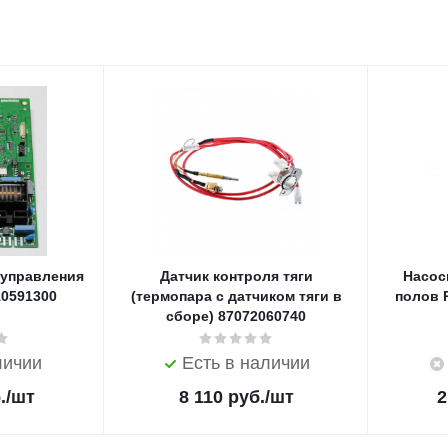
 управления
Датчик контроля тяги
Насос
10591300
(термопара с датчиком тяги в
полов R
сборе) 87072060740
личии
Есть в наличии
.
/шт
8 110
руб.
/шт
2