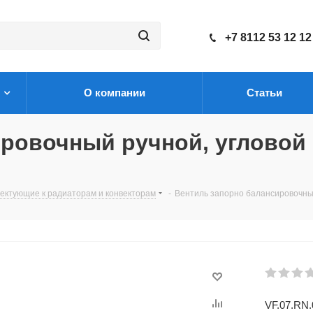
+7 8112 53 12 12
О компании
Статьи
овочный ручной, угловой 1
ектующие к радиаторам и конвекторам
-
Вентиль запорно балансировочный 
VF.07.RN.