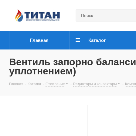
Главная
Каталог
Вентиль запорно балансир
уплотнением)
Главная
-
Каталог
-
Отопление
-
Радиаторы и конвекторы
-
Компл