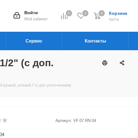
Войти
Корзина
0
0
0
Мой кабинет
пуста
Сервис
Контакты
/2" (с доп.
ручной, угловой /" (с доп уплотнением)
Артикул:
VF.07.RN.04
04