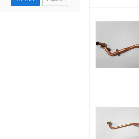
Трубки, подводки
Клипсы, крепления
Датчик давления
теплоносителя
Воздухоотводчик