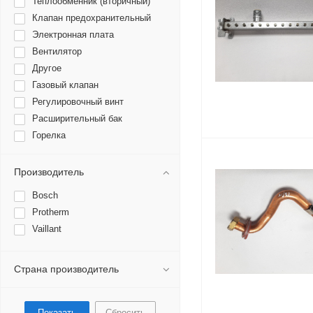
Теплообменник (вторичный)
Клапан предохранительный
Электронная плата
Вентилятор
Другое
Газовый клапан
Регулировочный винт
Расширительный бак
Горелка
Датчики температуры,
термостаты
Производитель
Жиклеры
Насос
Bosch
Устройство розжига
Protherm
Датчик протока
Vaillant
Электроды розжига
Пневмореле и датчики тяги
Страна производитель
Клапан трехходовой
Мотор трехходового клапана
Водяная группа
Сбросить