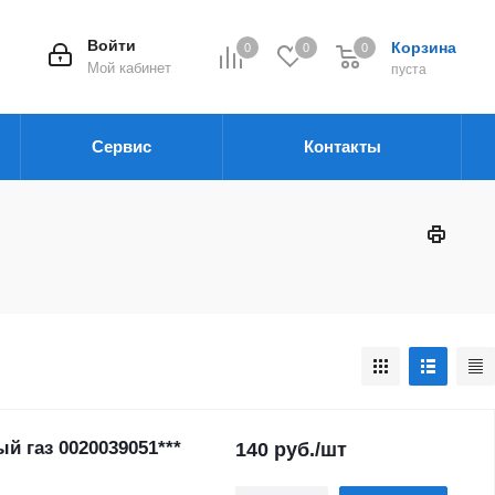
Войти
Корзина
0
0
0
Мой кабинет
пуста
Сервис
Контакты
й газ 0020039051***
140
руб.
/шт