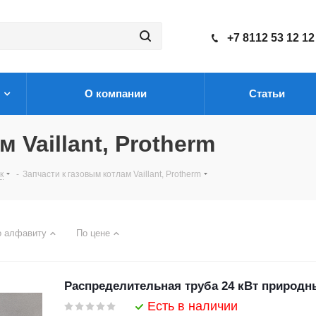
+7 8112 53 12 12
О компании
Статьи
 Vaillant, Protherm
к
-
Запчасти к газовым котлам Vaillant, Protherm
о алфавиту
По цене
Распределительная труба 24 кВт природны
Есть в наличии