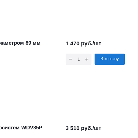
диаметром 89 мм
1 470
руб.
/шт
В корзину
иосистем WDV35P
3 510
руб.
/шт