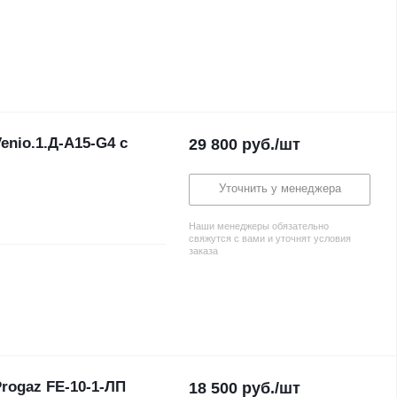
nio.1.Д-A15-G4 с
29 800
руб.
/шт
Уточнить у менеджера
Наши менеджеры обязательно
свяжутся с вами и уточнят условия
заказа
rogaz FE-10-1-ЛП
18 500
руб.
/шт