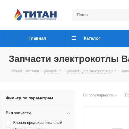
Главная
Каталог
Запчасти электрокотлы B
Главная
-
Каталог
-
Запчасти
-
Запчасти для электрокотлов
-
Запч
По популярности
П
Фильтр по параметрам
Вид запчасти
Клапан предохранительный