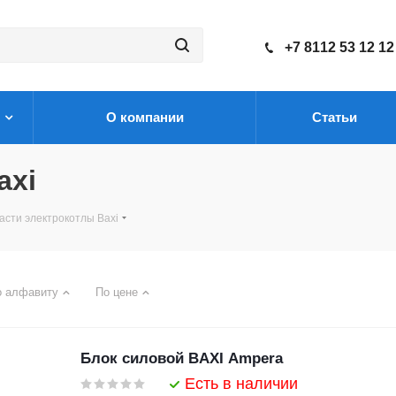
+7 8112 53 12 12
О компании
Статьи
axi
асти электрокотлы Baxi
о алфавиту
По цене
Блок силовой BAXI Ampera
Есть в наличии