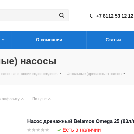
+7 8112 53 12 12
О компании
Статьи
ные) насосы
насосные станции водоотведения
-
Фекальные (дренажные) насосы
о алфавиту
По цене
Насос дренажный Belamos Omega 25 (83л/
Есть в наличии