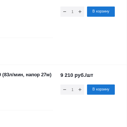
В корзину
(83л/мин, напор 27м)
9 210
руб.
/шт
В корзину