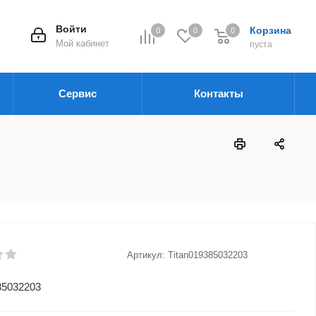
Войти
Корзина
0
0
0
Мой кабинет
пуста
Сервис
Контакты
Артикул:
Titan019385032203
85032203