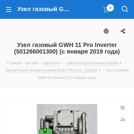
Узел газовый GWH 11 Pro Inverter (501266001300) (с января 2019 года)
0
Узел газовый GWH 11 Pro Inverter
(501266001300) (с января 2019 года)
Главная
-
Каталог
-
Запчасти
-
Запчасти для газовых колонок
-
Запчасти для газовых колонок ELECTROLUX, Zanussi
-
Узел газовый
GWH Pro Inverter () (с января года)