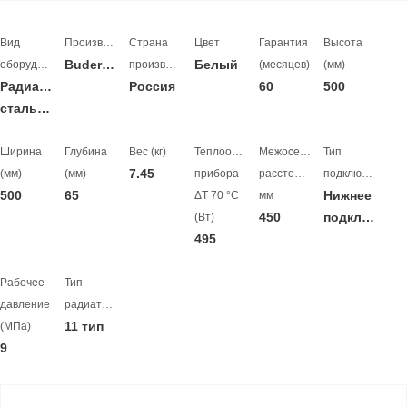
Вид
Производитель
Страна
Цвет
Гарантия
Высота
Buderus
Белый
оборудования
производитель
(месяцев)
(мм)
Радиатор
Россия
60
500
стальной
Ширина
Глубина
Вес (кг)
Теплоотдача
Межосевое
Тип
7.45
(мм)
(мм)
прибора
расстояние,
подключения
500
65
Нижнее
ΔT 70 °C
мм
450
подключение
(Вт)
495
Рабочее
Тип
давление
радиатора
11 тип
(МПа)
9