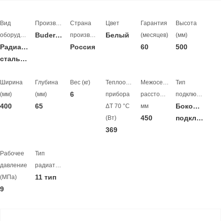
Вид
Производитель
Страна
Цвет
Гарантия
Высота
Buderus
Белый
оборудования
производитель
(месяцев)
(мм)
Радиатор
Россия
60
500
стальной
Ширина
Глубина
Вес (кг)
Теплоотдача
Межосевое
Тип
6
(мм)
(мм)
прибора
расстояние,
подключения
400
65
Боковое
ΔT 70 °C
мм
450
подключение
(Вт)
369
Рабочее
Тип
давление
радиатора
11 тип
(МПа)
9