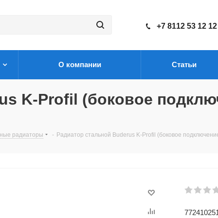
+7 8112 53 12 12
О компании
Статьи
s K-Profil (боковое подклю
ные радиаторы
-
Радиатор стальной Buderus K-Profil (боковое подключение)
77241025