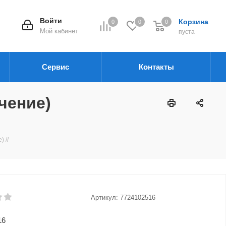
Войти
Корзина
0
0
0
Мой кабинет
пуста
Сервис
Контакты
чение)
 //
Артикул:
7724102516
16