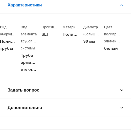
Характеристики
Вид
Вид
Производитель
Материал
Диаметр
Цвет
SLT
Полипропилен
оборудования
элемента
(больший)
полипропилено
Полипропиленовые
90 мм
трубопроводной
элементов
трубы
белый
системы
Труба
армированная
стекловолокном
Задать вопрос
Дополнительно