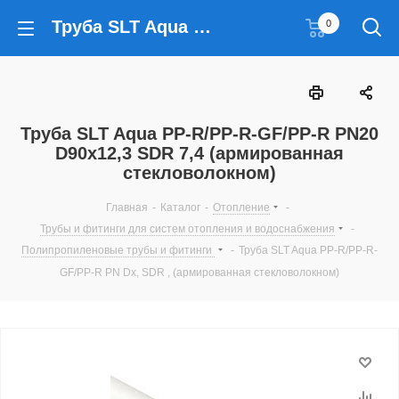
Труба SLT Aqua PP-R/PP-R-GF/PP-R PN20 D90x12,3 SDR 7,4 (армированная стекловолокном)
0
Труба SLT Aqua PP-R/PP-R-GF/PP-R PN20
D90x12,3 SDR 7,4 (армированная
стекловолокном)
Главная
-
Каталог
-
Отопление
-
Трубы и фитинги для систем отопления и водоснабжения
-
Полипропиленовые трубы и фитинги
-
Труба SLT Aqua PP-R/PP-R-
GF/PP-R PN Dx, SDR , (армированная стекловолокном)