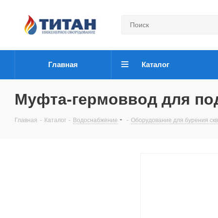
Главная
Каталог
Муфта-гермоввод для под
Главная
-
Каталог
-
Водоснабжение
-
Оборудование для бурения ск