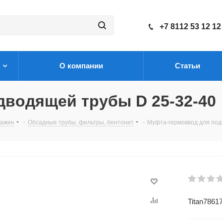
+7 8112 53 12 12
О компании
Статьи
водящей трубы D 25-32-40
важин
-
Обсадные трубы, фильтры, бентонит
-
Муфта-гермоввод для под
Titan7861