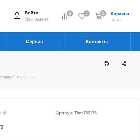
Войти
Корзина
0
0
0
Мой кабинет
пуста
Сервис
Контакты
водящей трубы D --
Артикул:
Titan786178
78