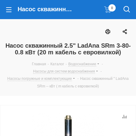
Насос скважинный 2.5" LadAna SRm 3-80-0.8 кВт (20 m кабель с евровилкой)
0
Насос скважинный 2.5" LadAna SRm 3-80-
0.8 кВт (20 m кабель с евровилкой)
Главная
-
Каталог
-
Водоснабжение
-
Насосы для систем водоснабжения
-
Насосы погружные и комплектующие
-
Насос скважинный " LadAna
SRm -- кВт ( m кабель с евровилкой)