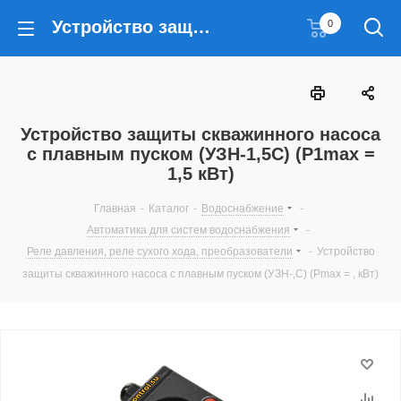
Устройство защиты скважинного насоса с плавным пуском (УЗН-1,5С) (P1max = 1,5 кВт)
0
Устройство защиты скважинного насоса
с плавным пуском (УЗН-1,5С) (P1max =
1,5 кВт)
Главная
-
Каталог
-
Водоснабжение
-
Автоматика для систем водоснабжения
-
Реле давления, реле сухого хода, преобразователи
-
Устройство
защиты скважинного насоса с плавным пуском (УЗН-,С) (Pmax = , кВт)