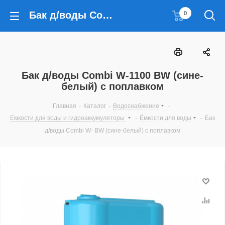
Бак д/воды Combi W-1100 BW (сине-белый) с поплавком
0
Бак д/воды Combi W-1100 BW (сине-
белый) с поплавком
Главная
-
Каталог
-
Водоснабжение
-
Емкости для воды и гидроаккумуляторы
-
Ёмкости для воды
-
Бак
д/воды Combi W- BW (сине-белый) с поплавком