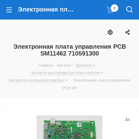
Электронная плата управления PCB SM11462 710591300
0
Электронная плата управления PCB
SM11462 710591300
Главная
-
Каталог
-
Запчасти
-
Запчасти для газовых котлов и горелок
-
Запчасти к газовым котлам Baxi
-
Электронная плата управления
PCB SM