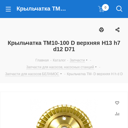
Крыльчатка ТМ10-100 D верхняя H13 h7 d12 D71
0
Крыльчатка ТМ10-100 D верхняя H13 h7
d12 D71
Главная
-
Каталог
-
Запчасти
-
Запчасти для насосов, насосных станций
-
Запчасти для насосов БЕЛАМОС
-
Крыльчатка ТМ- D верхняя H h d D