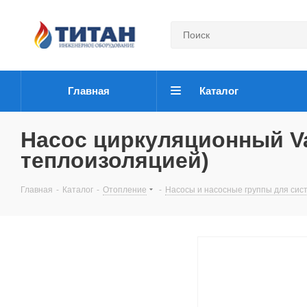
Главная
Каталог
Насос циркуляционный Val
теплоизоляцией)
Главная
-
Каталог
-
Отопление
-
Насосы и насосные группы для сис