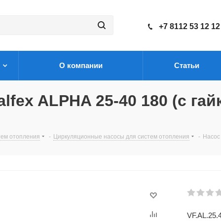
+7 8112 53 12 12
О компании
Статьи
fex ALPHA 25-40 180 (с гай
тем отопления
-
Циркуляционные насосы для систем отопления
-
Насос 
VF.AL.25.