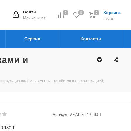
Войти
Корзина
0
0
0
Мой кабинет
пуста
Сервис
Контакты
ками и
циркуляционный Valfex ALPHA - (с гайками и теплоизоляцией)
Артикул:
VF.AL.25.40.180.Т
40.180.Т