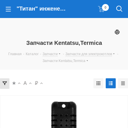
"Титан" инженерные решения
0
Запчасти Kentatsu,Termica
Главная
-
Каталог
-
Запчасти
-
Запчасти для электрокотлов
-
Запчасти Kentatsu,Termica