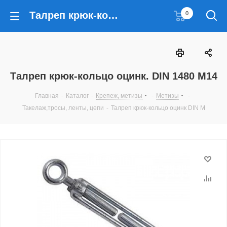
Талреп крюк-кольцо оцинк. DIN 1480 М14
0
Талреп крюк-кольцо оцинк. DIN 1480 М14
Главная
-
Каталог
-
Крепеж, метизы
-
Метизы
-
Такелаж,тросы, ленты, цепи
-
Талреп крюк-кольцо оцинк DIN М