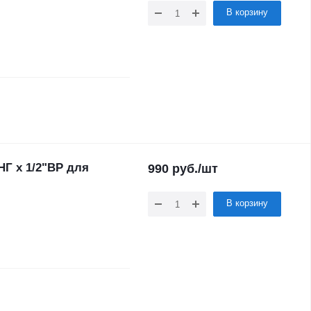
В корзину
НГ х 1/2"ВР для
990
руб.
/шт
В корзину