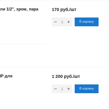
и 1/2", хром, пара
170
руб.
/шт
В корзину
НР для
1 200
руб.
/шт
В корзину